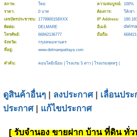
สภาพ:
ใหม่
ความสมบูรณ์:
100%
ราคา:
0 บาท
ต้องการ:
ให้เช่า
เลขบัตรประชาชน:
1779900158XXX
IP Address:
180.18
ติดต่อ:
DELMARE
อีเมล์:
โทรศัพย์:
66842136777
มือถือ:
668421
จังหวัด:
กรุงเทพมหานคร
ที่อยู่:
www.delmarepattaya.com
คำค้น:
คอนโดมิเนียม
|
โรงแรม 5 ดาว
|
โรงแรมสุดหรู
|
ดูสินค้าอื่นๆ
|
ลงประกาศ
|
เลื่อนประ
ประกาศ
|
แก้ไขประกาศ
[ รับจำนอง ขายฝาก บ้าน ที่ดิน ทั่วป