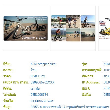
ยี่ห้อ:
Kuki stepper bike
รุ่น:
Kuki
สภาพ:
ใหม่
ความสมบูรณ์:
100
ราคา:
8,900 บาท
ต้องการ:
ขาย
เลขบัตรประชาชน:
3999565701XXX
IP Address:
58.9
ติดต่อ:
เอกชัย
อีเมล์:
โทรศัพย์:
0851906734
มือถือ:
085
จังหวัด:
กรุงเทพมหานคร
ที่อยู่:
95/55 ซ.บรมราชชนนี 17 อรุณอัมรินทร์ กรุงเทพมหานคร