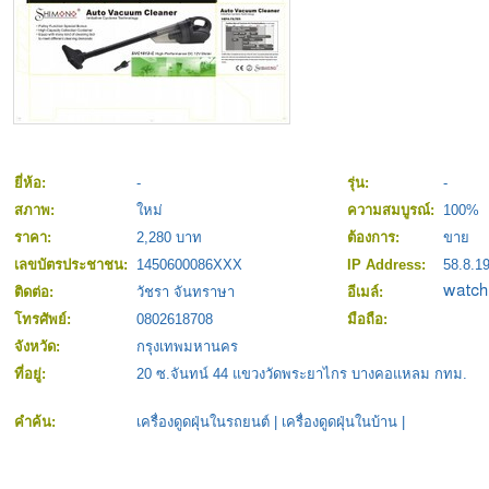
ยี่ห้อ:
-
รุ่น:
-
สภาพ:
ใหม่
ความสมบูรณ์:
100%
ราคา:
2,280 บาท
ต้องการ:
ขาย
เลขบัตรประชาชน:
1450600086XXX
IP Address:
58.8.1
ติดต่อ:
วัชรา จันทราษา
อีเมล์:
โทรศัพย์:
0802618708
มือถือ:
จังหวัด:
กรุงเทพมหานคร
ที่อยู่:
20 ซ.จันทน์ 44 แขวงวัดพระยาไกร บางคอแหลม กทม.
คำค้น:
เครื่องดูดฝุ่นในรถยนต์
|
เครื่องดูดฝุ่นในบ้าน
|