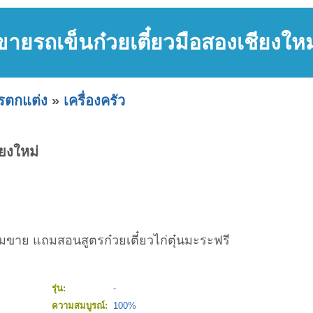
ขายรถเข็นก๋วยเตี๋ยวมือสองเชียงใหม
ารตกแต่ง
»
เครื่องครัว
ียงใหม่
อมขาย แถมสอนสูตรก๋วยเตี๋ยวไก่ตุ๋นมะระฟรี
รุ่น:
-
ความสมบูรณ์:
100%