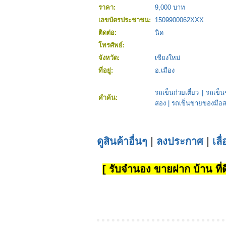
ราคา:
9,000 บาท
เลขบัตรประชาชน:
1509900062XXX
ติดต่อ:
นิด
โทรศัพย์:
จังหวัด:
เชียงใหม่
ที่อยู่:
อ.เมือง
รถเข็นก๋วยเตี๋ยว
|
รถเข็น
คำค้น:
สอง
|
รถเข็นขายของมือส
ดูสินค้าอื่นๆ
|
ลงประกาศ
|
เลื
[ รับจำนอง ขายฝาก บ้าน ที่ดิ