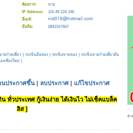
ต้องการ:
ขาย
IP Address:
110.49.224.246
อีเมล์:
มือถือ:
0841557667
ขายก๋วยเตี๋ยว
|
รถเข็นมือสอง
|
รถเข็นขายของ
|
รถเข็นขายก๋วยเตี๋ยวมือ
องเชียงใหม่
|
่อนประกาศขึ้น
|
ลบประกาศ
|
แก้ไขประกาศ
น ทั่วประเทศ กู้เงินง่าย ได้เงินไว ไม่เช็คแบล็ค
ลิส ]
คำค