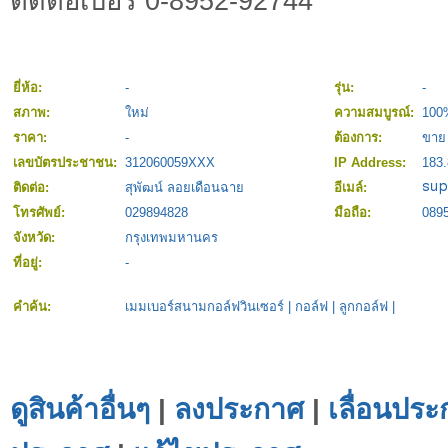
ติดต่อเบอร์ 0-8952-92744
ยี่ห้อ:
-
รุ่น:
-
สภาพ:
ใหม่
ความสมบูรณ์:
100
ราคา:
-
ต้องการ:
ขาย 
เลขบัตรประชาชน:
312060059XXX
IP Address:
183.
ติดต่อ:
สุพัฒน์ ลอยเดือนฉาย
อีเมล์:
โทรศัพย์:
029894828
มือถือ:
0895
จังหวัด:
กรุงเทพมหานคร
ที่อยู่:
-
คำค้น:
เมมเบอร์สนามกอล์ฟวินเซอร์
|
กอล์ฟ
|
ลูกกอล์ฟ
|
ดูสินค้าอื่นๆ
|
ลงประกาศ
|
เลื่อนประ