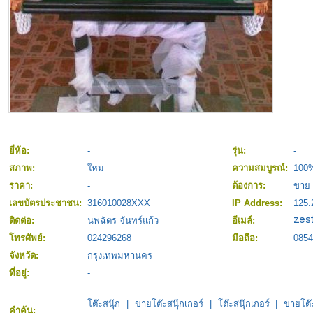
ยี่ห้อ:
-
รุ่น:
-
สภาพ:
ใหม่
ความสมบูรณ์:
100
ราคา:
-
ต้องการ:
ขาย
เลขบัตรประชาชน:
316010028XXX
IP Address:
125.
ติดต่อ:
นพฉัตร จันทร์แก้ว
อีเมล์:
โทรศัพย์:
024296268
มือถือ:
0854
จังหวัด:
กรุงเทพมหานคร
ที่อยู่:
-
โต๊ะสนุ๊ก
|
ขายโต๊ะสนุ๊กเกอร์
|
โต๊ะสนุ๊กเกอร์
|
ขายโต๊
คำค้น: